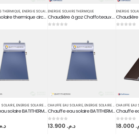
S THERMIQUE
,
ENERGIE SOLAIRE THERMIQUE
ENERGIE SOLAIRE THERMIQUE
ENERGIE SOLA
Capteur solaire thermique circuit fermé
Chaudière à gaz Chaffoteaux 24 KW
0
sur 5
0
sur 5
 SOLAIRE
,
ENERGIE SOLAIRE THERMIQUE
CHAUFFE EAU SOLAIRE
,
ENERGIE SOLAIRE THERMIQUE
CHAUFFE EAU 
Chauffe eau solaire BATITHERM 120L Circuit fermé
Chauffe eau solaire BATITHERM 200L Circuit fermé
0
sur 5
0
sur 5
د..
13.900
د.م.
18.000
م