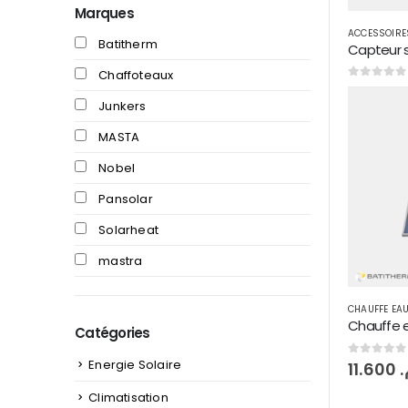
Marques
ACCESSOIRE
Batitherm
Chaffoteaux
0
sur 5
Junkers
MASTA
Nobel
Pansolar
Solarheat
mastra
CHAUFFE EAU
Catégories
Energie Solaire
0
sur 5
11.600
م
Climatisation