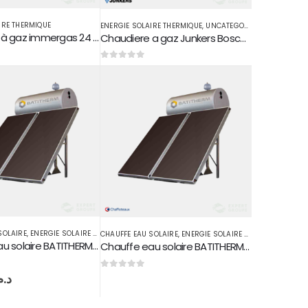
IRE THERMIQUE
ENERGIE SOLAIRE THERMIQUE
,
UNCATEGORIZED
Chaudière à gaz immergas 24 kw STAR NIKE / EOLO 24 KW
Chaudiere a gaz Junkers Bosch 24 kw
0
sur 5
SOLAIRE
,
ENERGIE SOLAIRE THERMIQUE
CHAUFFE EAU SOLAIRE
,
ENERGIE SOLAIRE THERMIQUE
Chauffe eau solaire BATITHERM 300L Circuit fermé
Chauffe eau solaire BATITHERM 500L Circuit fermé
د..
0
sur 5