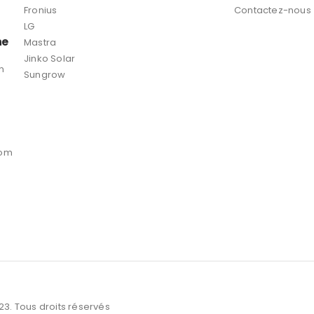
Fronius
Contactez-nous
LG
ne
Mastra
Jinko Solar
n
Sungrow
com
3. Tous droits réservés