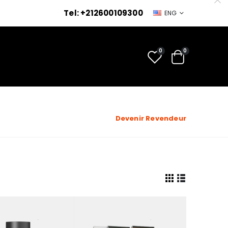
Tel: +212600109300
ENG
0
0
Devenir Revendeur