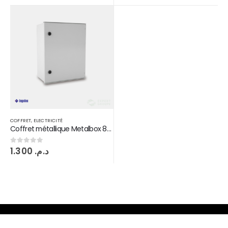
COFFRET
,
ELECTRICITÉ
Coffret métallique Metalbox 800*600*260 CM8602635
1.300
د.م.
0
sur 5