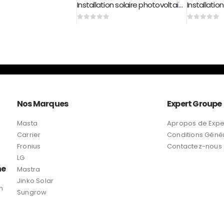
Installation solaire photovoltaïque 25 kw
0
sur 5
0
sur 5
Nos Marques
Expert Groupe
Masta
Apropos de Expe
Carrier
Conditions Géné
Fronius
Contactez-nous
LG
ne
Mastra
Jinko Solar
n
Sungrow