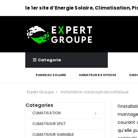
le 1er site d’Energie Solaire, Climatisation, P
Categorie
PANNEAU SOLAIRE
VARIATEUR DE VITESSE
ONDU
Expert Groupe
»
Installation solaire photovoltaïque
Categories
l’instal
CLIMATISATION
montage e
courant c
CLIMATISEUR SPLIT
qu’elle p
CLIMATISEUR GAINABLE