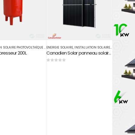
INSTALLATION SOLAIRE PHOTOVOLTAÏQUE RACCORDÉ AU RÉSEAU
ENERGIE SOLAIRE
,
INSTALLATION SOLAIRE PHOTOVOLTAÏQUE
,
POMPE PISCINE
rpresseur 200L
Canadien Solar panneau solaire 715 w
0
sur 5