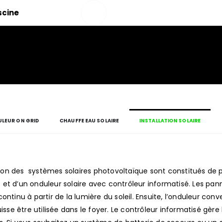
Salut!
iscine
Mon
compte
LEUR ON GRID
CHAUFFE EAU SOLAIRE
INSTALLATION SOLAIRE
lation des systèmes solaires photovoltaïque sont constitués d
t d’un onduleur solaire avec contrôleur informatisé. Les panne
ontinu à partir de la lumière du soleil. Ensuite, l’onduleur conver
uisse être utilisée dans le foyer. Le contrôleur informatisé gè