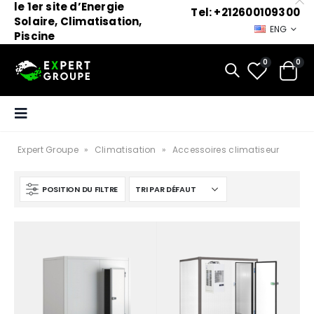
le 1er site d’Energie
Tel: +212600109300
Solaire, Climatisation,
ENG
Piscine
0
0
Expert Groupe
»
Climatisation
»
Accessoires climatiseur
POSITION DU FILTRE