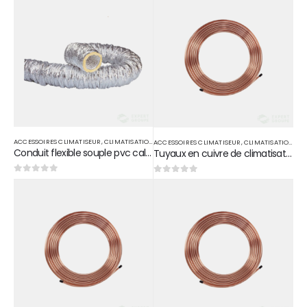
ACCESSOIRES CLIMATISEUR
,
CLIMATISATION
ACCESSOIRES CLIMATISEUR
,
CLIMATISATION
Conduit flexible souple pvc calorifuge D 200
Tuyaux en cuivre de climatisation 1/2 15m
0
sur 5
0
sur 5