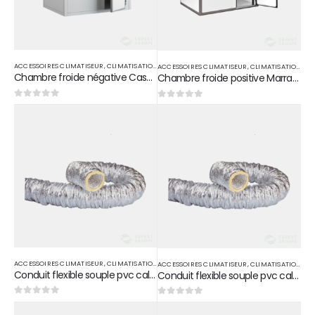
ACCESSOIRES CLIMATISEUR
,
CLIMATISATION
ACCESSOIRES CLIMATISEUR
,
CLIMATISATION
Chambre froide négative Casablanca
Chambre froide positive Marrakech
0
sur 5
0
sur 5
ACCESSOIRES CLIMATISEUR
,
CLIMATISATION
ACCESSOIRES CLIMATISEUR
,
CLIMATISATION
Conduit flexible souple pvc calorifuge D 125
Conduit flexible souple pvc calorifuge D 160
0
sur 5
0
sur 5