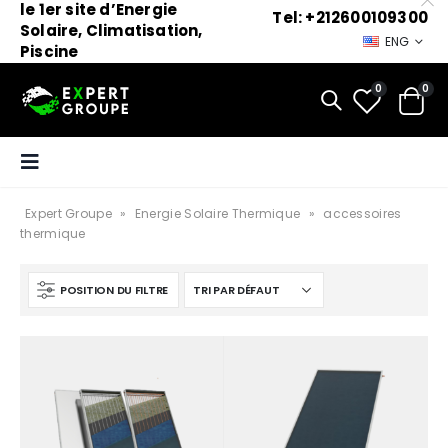
le 1er site d’Energie
Tel: +212600109300
Solaire, Climatisation,
ENG
Piscine
0
0
Expert Groupe
»
Energie Solaire Thermique
»
accessoires
thermique
POSITION DU FILTRE