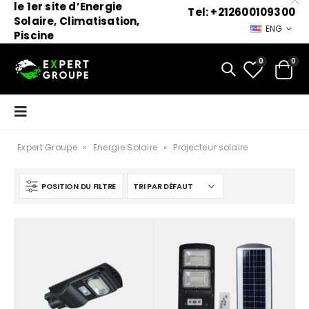
le 1er site d’Energie
Tel: +212600109300
Solaire, Climatisation,
ENG
Piscine
0
0
Expert Groupe
»
Energie Solaire
»
Projecteur solaire
POSITION DU FILTRE