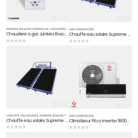
ENERGIE SOLAIRE THERMIQUE
,
UNCATEGORIZED
UNCATEGORIZED
Chaudiere a gaz Junkers Bosch 24 kw
Chauffe eau solaire Supreme Solar 200L
0
sur 5
0
sur 5
CHAUFFE EAU SOLAIRE
,
ENERGIE SOLAIRE THERMIQUE
,
UNCATEGORIZED
UNCATEGORIZED
Chauffe eau solaire Supreme Solar 300L
Climatiseur Fitco inverter 18000 Btu/h
0
sur 5
0
sur 5