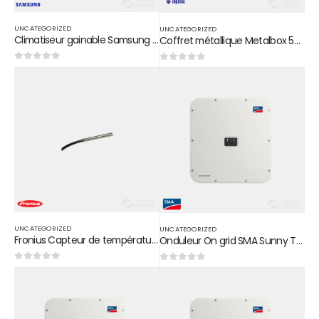
UNCATEGORIZED
UNCATEGORIZED
Climatiseur gainable Samsung 48000 btu/H
Coffret métallique Metalbox 500*400*260 CM5402635
0
sur 5
0
sur 5
UNCATEGORIZED
UNCATEGORIZED
Fronius Capteur de température ambiante
Onduleur On grid SMA Sunny Tripower X 12 KW
0
sur 5
0
sur 5