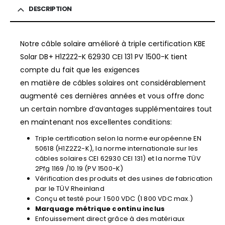
DESCRIPTION
Notre câble solaire amélioré à triple certification KBE
Solar DB+ H1Z2Z2-K 62930 CEI 131 PV 1500-K tient
compte du fait que les exigences
en matière de câbles solaires ont considérablement
augmenté ces dernières années et vous offre donc
un certain nombre d’avantages supplémentaires tout
en maintenant nos excellentes conditions:
Triple certification selon la norme européenne EN
50618 (H1Z2Z2-K), la norme internationale sur les
câbles solaires CEI 62930 CEI 131) et la norme TÜV
2Pfg 1169 /10.19 (PV 1500-K)
Vérification des produits et des usines de fabrication
par le TÜV Rheinland
Conçu et testé pour 1 500 VDC (1 800 VDC max.)
Marquage métrique continu inclus
Enfouissement direct grâce à des matériaux