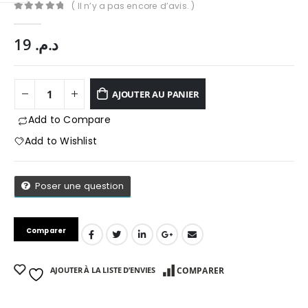
( Il n’y a pas encore d’avis. )
0
Sur 5
19
د.م.
AJOUTER AU PANIER
Add to Compare
Add to Wishlist
Poser une question
Comparer
App
AJOUTER À LA LISTE D’ENVIES
COMPARER