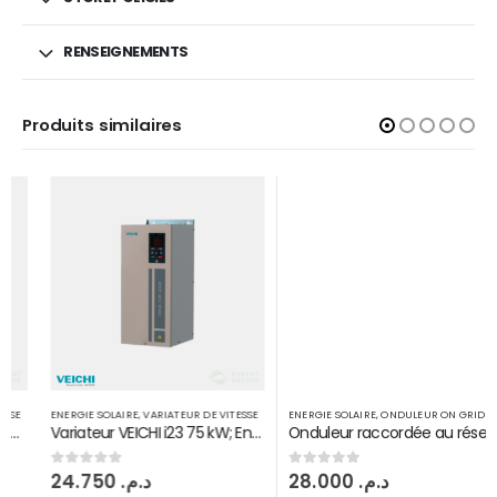
RENSEIGNEMENTS
Produits similaires
ENERGIE SOLAIRE
,
VARIATEUR DE VITESSE
ENERGIE SOLAIRE
,
ONDULEUR ON GRID
Variateur VEICHI i23 75 kW; Entrée DC MPPT sortie 3PH380V
Onduleur raccordée au réseau Fronius symo 10 KW injection on grid 2 MPPT
24.750
د.م.
28.000
د.م.
0
sur 5
0
sur 5