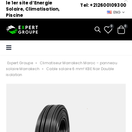
le 1er site d’Energie
Tel: +212600109300
Solaire, Climatisation,
ENG
Piscine
0
0
Expert Groupe
»
Climatiseur Marrakech Maroc – panneau
solaire Marrakech
»
Cable solaire 6 mm² KBE Noir Double
isolation